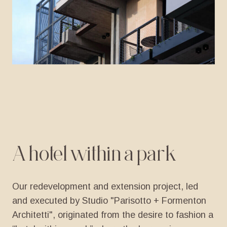
A
hotel
within
a
park
Our
redevelopment
and
extension
project,
led
and
executed
by
Studio
"Parisotto
+
Formenton
Architetti",
originated
from
the
desire
to
fashion
a