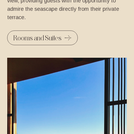
view,
providing
guests
with
the
opportunity
to
admire
the
seascape
directly
from
their
private
terrace.
Rooms and Suites