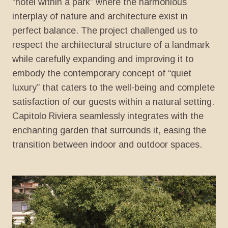
“hotel
within
a
park”
where
the
harmonious
interplay
of
nature
and
architecture
exist
in
perfect
balance.
The
project
challenged
us
to
respect
the
architectural
structure
of
a
landmark
while
carefully
expanding
and
improving
it
to
embody
the
contemporary
concept
of
“quiet
luxury”
that
caters
to
the
well-being
and
complete
satisfaction
of
our
guests
within
a
natural
setting.
Capitolo
Riviera
seamlessly
integrates
with
the
enchanting
garden
that
surrounds
it,
easing
the
transition
between
indoor
and
outdoor
spaces.