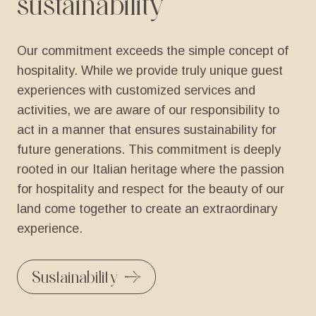
sustainability
Our
commitment
exceeds
the
simple
concept
of
hospitality.
While
we
provide
truly
unique
guest
experiences
with
customized
services
and
activities,
we
are
aware
of
our
responsibility
to
act
in
a
manner
that
ensures
sustainability
for
future
generations.
This
commitment
is
deeply
rooted
in
our
Italian
heritage
where
the
passion
for
hospitality
and
respect
for
the
beauty
of
our
land
come
together
to
create
an
extraordinary
experience.
Sustainability