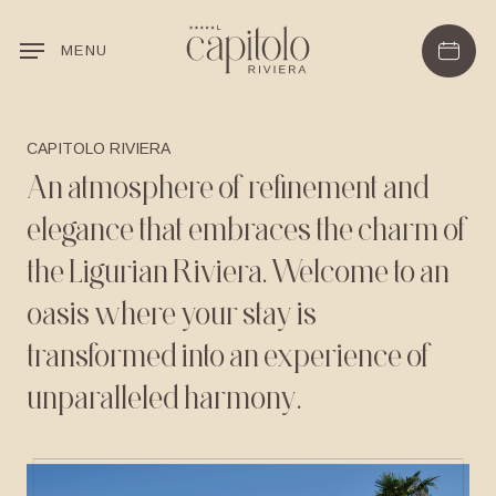
Skip
to
MENU
main
content
CAPITOLO RIVIERA
An
atmosphere
of
refinement
and
elegance
that
embraces
the
charm
of
the
Ligurian
Riviera.
Welcome
to
an
oasis
where
your
stay
is
transformed
into
an
experience
of
unparalleled
harmony.