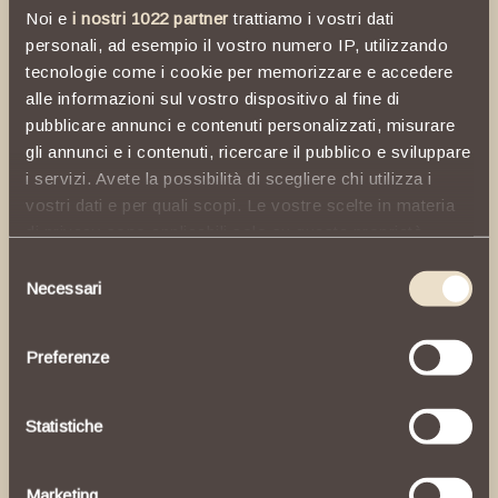
Noi e
i nostri 1022 partner
trattiamo i vostri dati
personali, ad esempio il vostro numero IP, utilizzando
tecnologie come i cookie per memorizzare e accedere
alle informazioni sul vostro dispositivo al fine di
Balance
and
pubblicare annunci e contenuti personalizzati, misurare
gli annunci e i contenuti, ricercare il pubblico e sviluppare
preservation
i servizi. Avete la possibilità di scegliere chi utilizza i
vostri dati e per quali scopi. Le vostre scelte in materia
di privacy sono applicabili solo su questa proprietà
The
historical
landmark
was
preserved,
digitale in cui avete effettuato le vostre scelte. È
Selezione
emphasizing
the
use
of
original
materials
possibile modificare o revocare il proprio consenso in
Necessari
del
reminiscent
of
Nervi
-
exposed
reinforced
qualsiasi momento dalla Dichiarazione sui cookie o
consenso
facendo clic sull'icona di attivazione della privacy.
concrete
and
Verezzi
stone.
The
expansion
Preferenze
blends
well
with
the
original
structure
and
Con il tuo consenso, vorremmo anche:
features
clean
lines,
a
swimming
pool,
spa
and
raccogliere informazioni sulla tua posizione
Statistiche
elegant
event
hall,
all
designed
to
meet
the
geografica, con un'approssimazione di qualche
needs
of
our
guests.
The
design
concept
metro,
Marketing