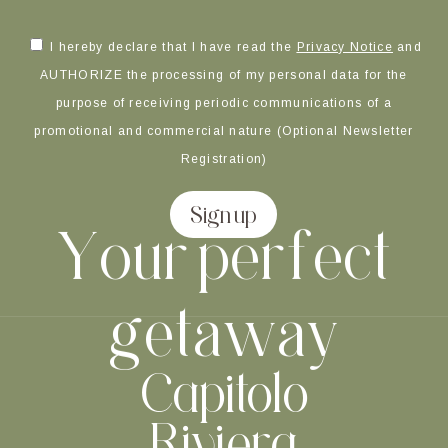
I hereby declare that I have read the
Privacy Notice
and
AUTHORIZE the processing of my personal data for the
purpose of receiving periodic communications of a
promotional and commercial nature (Optional Newsletter
Registration)
Sign up
Y
o
u
r
p
e
r
f
e
c
t
g
e
t
a
w
a
y
Alternative:
Capitolo
Riviera