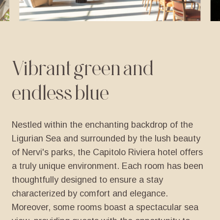
Vibrant
green
and
endless
blue
Nestled
within
the
enchanting
backdrop
of
the
Ligurian
Sea
and
surrounded
by
the
lush
beauty
of
Nervi's
parks,
the
Capitolo
Riviera
hotel
offers
a
truly
unique
environment.
Each
room
has
been
thoughtfully
designed
to
ensure
a
stay
characterized
by
comfort
and
elegance.
Moreover,
some
rooms
boast
a
spectacular
sea