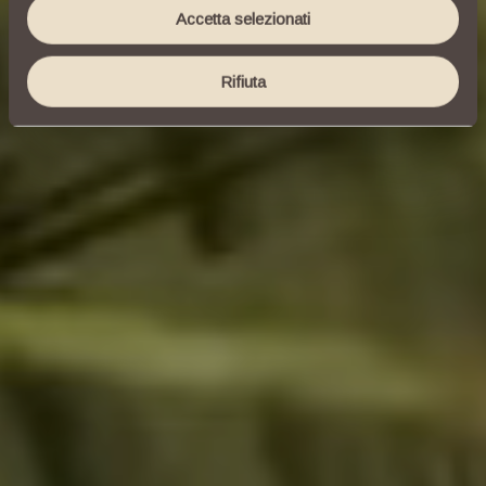
Accetta selezionati
Utilizziamo i cookie per personalizzare contenuti ed
annunci, per fornire funzionalità dei social media e per
analizzare il nostro traffico. Condividiamo inoltre
Rifiuta
informazioni sul modo in cui utilizzi il nostro sito con i
nostri partner che si occupano di analisi dei dati web,
pubblicità e social media, i quali potrebbero combinarle
con altre informazioni che hai fornito loro o che hanno
raccolto dal tuo utilizzo dei loro servizi.