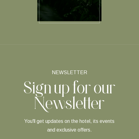
NEWSLETTER
Sign up for our
Newsletter
You'll get updates on the hotel, its events
and exclusive offers.