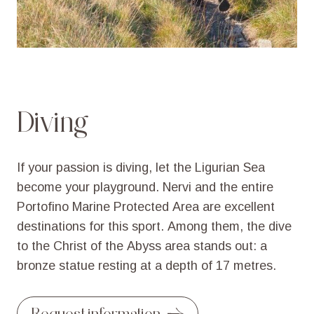
Diving
If
your
passion
is
diving,
let
the
Ligurian
Sea
become
your
playground.
Nervi
and
the
entire
Portofino
Marine
Protected
Area
are
excellent
destinations
for
this
sport.
Among
them,
the
dive
to
the
Christ
of
the
Abyss
area
stands
out:
a
bronze
statue
resting
at
a
depth
of
17
metres.
Request information