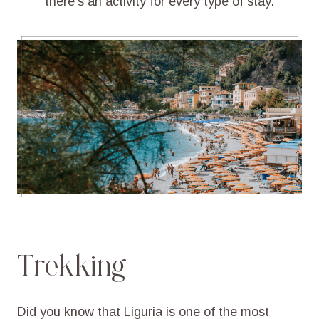
there’s an activity for every type of stay.
Trekking
Did
you
know
that
Liguria
is
one
of
the
most