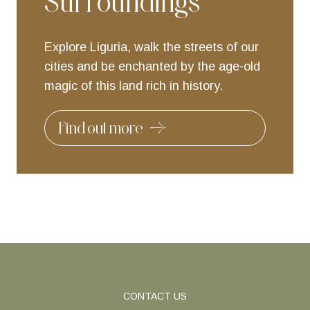
Surroundings
Explore
Liguria,
walk
the
streets
of
our
cities
and
be
enchanted
by
the
age-old
magic
of
this
land
rich
in
history.
Find out more
CONTACT US