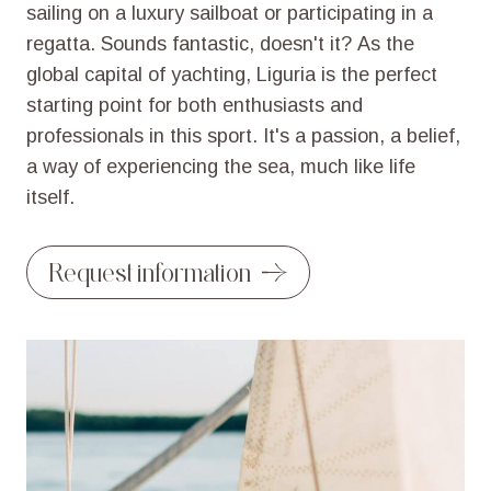
sailing
on
a
luxury
sailboat
or
participating
in
a
regatta.
Sounds
fantastic,
doesn't
it?
As
the
global
capital
of
yachting,
Liguria
is
the
perfect
starting
point
for
both
enthusiasts
and
professionals
in
this
sport.
It's
a
passion,
a
belief,
a
way
of
experiencing
the
sea,
much
like
life
itself.
Request information