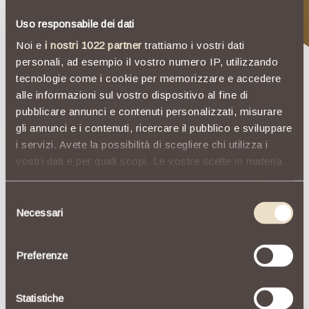
Gift Capitolo
Uso responsabile dei dati
Noi e
i nostri 1022 partner
trattiamo i vostri dati
Golf
personali, ad esempio il vostro numero IP, utilizzando
tecnologie come i cookie per memorizzare e accedere
alle informazioni sul vostro dispositivo al fine di
Liguria
is
the
ultimate
destination
that
offers
you
pubblicare annunci e contenuti personalizzati, misurare
a
complete
golfing
experience.
We
take
care
of
gli annunci e i contenuti, ricercare il pubblico e sviluppare
your
golfing
needs
with
partnerships
and
private
i servizi. Avete la possibilità di scegliere chi utilizza i
transfers
to
the
finest
golf
clubs
right
by
the
sea
vostri dati e per quali scopi. Le vostre scelte in materia
di privacy sono applicabili solo su questa proprietà
and
picturesque
golf
courses.
digitale in cui avete effettuato le vostre scelte. È
Selezione
possibile modificare o revocare il proprio consenso in
Necessari
del
Request information
qualsiasi momento dalla Dichiarazione sui cookie o
consenso
facendo clic sull'icona di attivazione della privacy.
Preferenze
Con il tuo consenso, vorremmo anche:
raccogliere informazioni sulla tua posizione
Statistiche