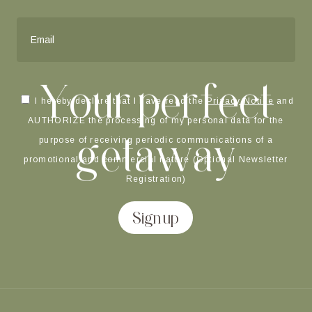
Y
o
u
r
p
e
r
f
e
c
t
I hereby declare that I have read the
Privacy Notice
and
AUTHORIZE the processing of my personal data for the
g
e
t
a
w
a
y
purpose of receiving periodic communications of a
promotional and commercial nature (Optional Newsletter
Registration)
Sign up
Alternative: