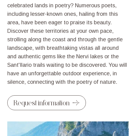
celebrated
lands
in
poetry?
Numerous
poets,
including
lesser-known
ones,
hailing
from
this
area,
have
been
eager
to
praise
its
beauty.
Discover
these
territories
at
your
own
pace,
strolling
along
the
coast
and
through
the
gentle
landscape,
with
breathtaking
vistas
all
around
and
authentic
gems
like
the
Nervi
lakes
or
the
Sant'Ilario
trails
waiting
to
be
discovered.
You
will
have
an
unforgettable
outdoor
experience,
in
silence,
connecting
with
the
poetry
of
nature.
Request information