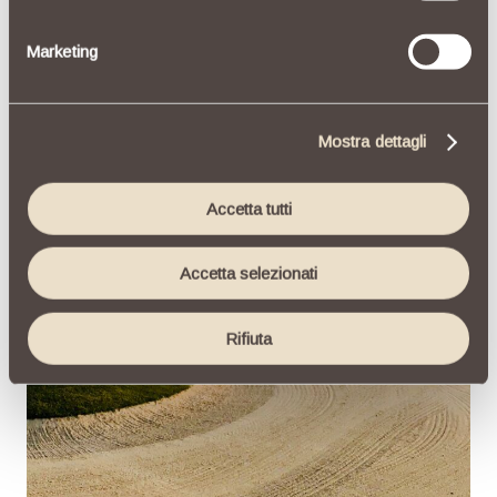
geografica, con un'approssimazione di qualche
metro,
Marketing
Identificare il tuo dispositivo, scansionandolo
attivamente alla ricerca di caratteristiche specifiche
(impronte digitali).
Mostra dettagli
Approfondisci come vengono elaborati i tuoi dati
personali e imposta le tue preferenze nella
sezione
dettagli
. Puoi modificare o ritirare il tuo consenso in
Accetta tutti
qualsiasi momento dalla Dichiarazione sui cookie.
Accetta selezionati
Utilizziamo i cookie per personalizzare contenuti ed
annunci, per fornire funzionalità dei social media e per
analizzare il nostro traffico. Condividiamo inoltre
Rifiuta
informazioni sul modo in cui utilizzi il nostro sito con i
nostri partner che si occupano di analisi dei dati web,
pubblicità e social media, i quali potrebbero combinarle
con altre informazioni che hai fornito loro o che hanno
raccolto dal tuo utilizzo dei loro servizi.