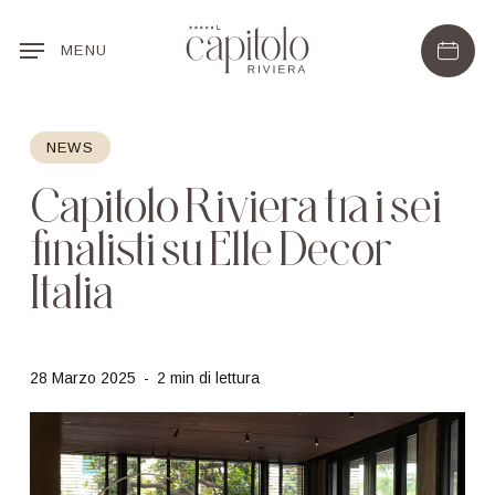
Skip
to
MENU
main
content
NEWS
Capitolo Riviera tra i sei
finalisti su Elle Decor
Italia
28 Marzo 2025
2 min di lettura