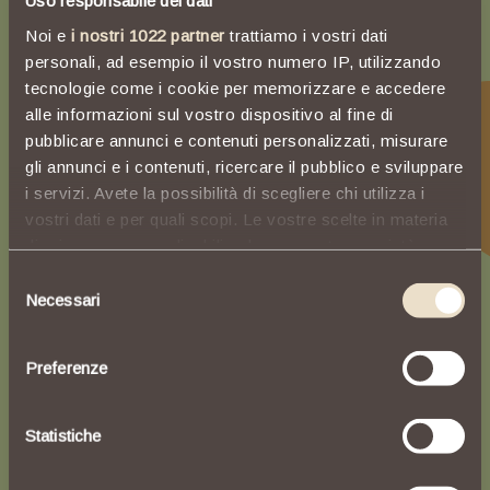
Uso responsabile dei dati
Ligure
Noi e
i nostri 1022 partner
trattiamo i vostri dati
personali, ad esempio il vostro numero IP, utilizzando
tecnologie come i cookie per memorizzare e accedere
alle informazioni sul vostro dispositivo al fine di
Regala Capitolo
pubblicare annunci e contenuti personalizzati, misurare
gli annunci e i contenuti, ricercare il pubblico e sviluppare
i servizi. Avete la possibilità di scegliere chi utilizza i
vostri dati e per quali scopi. Le vostre scelte in materia
di privacy sono applicabili solo su questa proprietà
digitale in cui avete effettuato le vostre scelte. È
Selezione
possibile modificare o revocare il proprio consenso in
Necessari
del
qualsiasi momento dalla Dichiarazione sui cookie o
consenso
facendo clic sull'icona di attivazione della privacy.
Preferenze
Con il tuo consenso, vorremmo anche:
raccogliere informazioni sulla tua posizione
Statistiche
geografica, con un'approssimazione di qualche
metro,