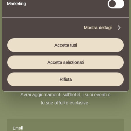
L
a
t
u
a
o
a
s
i
i
n
Marketing
Identificare il tuo dispositivo, scansionandolo
attivamente alla ricerca di caratteristiche specifiche
c
i
t
t
à
(impronte digitali).
Mostra dettagli
Approfondisci come vengono elaborati i tuoi dati
NEWSLETTER
personali e imposta le tue preferenze nella
sezione
Iscriviti alla
dettagli
. Puoi modificare o ritirare il tuo consenso in
Accetta tutti
qualsiasi momento dalla Dichiarazione sui cookie.
nostra
Accetta selezionati
Utilizziamo i cookie per personalizzare contenuti ed
annunci, per fornire funzionalità dei social media e per
Newsletter
analizzare il nostro traffico. Condividiamo inoltre
Rifiuta
informazioni sul modo in cui utilizzi il nostro sito con i
nostri partner che si occupano di analisi dei dati web,
Avrai aggiornamenti sull’hotel, i suoi eventi e
pubblicità e social media, i quali potrebbero combinarle
le sue offerte esclusive.
con altre informazioni che hai fornito loro o che hanno
raccolto dal tuo utilizzo dei loro servizi.