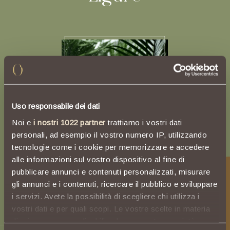
Uso responsabile dei dati
Noi e
i nostri 1022 partner
trattiamo i vostri dati
personali, ad esempio il vostro numero IP, utilizzando
tecnologie come i cookie per memorizzare e accedere
alle informazioni sul vostro dispositivo al fine di
pubblicare annunci e contenuti personalizzati, misurare
L
a
t
u
a
o
a
s
i
i
n
Regala Capitolo
gli annunci e i contenuti, ricercare il pubblico e sviluppare
i servizi. Avete la possibilità di scegliere chi utilizza i
vostri dati e per quali scopi. Le vostre scelte in materia
c
i
t
t
à
di privacy sono applicabili solo su questa proprietà